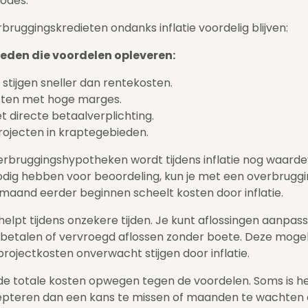
iodes.
rbruggingskredieten ondanks inflatie voordelig blijven:
den die voordelen opleveren:
stijgen sneller dan rentekosten.
cten met hoge marges.
 directe betaalverplichting.
ojecten in kraptegebieden.
rbruggingshypotheken wordt tijdens inflatie nog waardevo
ig hebben voor beoordeling, kun je met een overbruggi
 maand eerder beginnen scheelt kosten door inflatie.
helpt tijdens onzekere tijden. Je kunt aflossingen aanpass
 betalen of vervroegd aflossen zonder boete. Deze mogeli
rojectkosten onverwacht stijgen door inflatie.
f de totale kosten opwegen tegen de voordelen. Soms is 
epteren dan een kans te missen of maanden te wachten