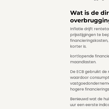
Wat is de dir
overbruggin
Inflatie drijft ren
prijsstijgingen te 
financieringskosten,
korter is.
kortlopende financie
maandlasten.
De ECB gebruikt de 
waardoor consumptie
vastgoedondernemers
hogere financierings
Benieuwd wat de huid
uur een eerste indic