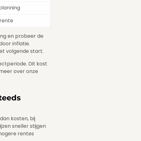
planning
 rente
ring en probeer de
oor inflatie.
het volgende start.
ectperiode. Dit kost
s meer over onze
teeds
dan kosten, bij
zen sneller stijgen
 hogere rentes