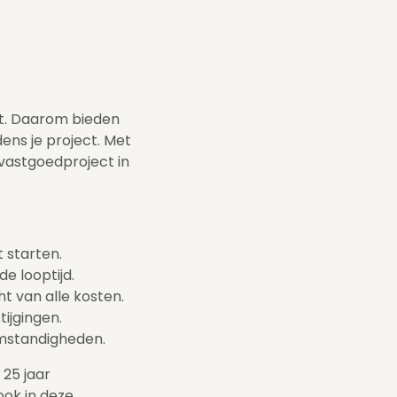
edt. Daarom bieden
ens je project. Met
vastgoedproject in
t starten.
e looptijd.
ht van alle kosten.
ijgingen.
tomstandigheden.
25 jaar
 ook in deze