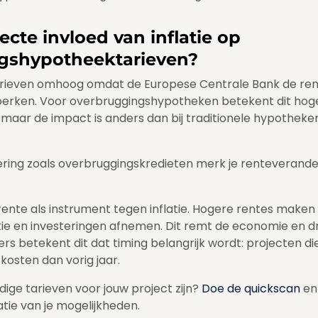
ecte invloed van inflatie op
gshypotheektarieven?
tetarieven omhoog omdat de Europese Centrale Bank de r
beperken. Voor overbruggingshypotheken betekent dit hog
 maar de impact is anders dan bij traditionele hypotheke
ring zoals overbruggingskredieten merk je renteveranderi
rente als instrument tegen inflatie. Hogere rentes maken
 en investeringen afnemen. Dit remt de economie en druk
 betekent dit dat timing belangrijk wordt: projecten die
kosten dan vorig jaar.
ige tarieven voor jouw project zijn?
Doe de quickscan
en
atie van je mogelijkheden.