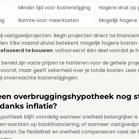
Minder tijd voor kostenstijging
Hogere druk op 
ng
Ruimte voor meerkosten
Mogelijk hogere
 bij vastgoedprojecten. Begin projecten direct na financie
llen. Elke maand uitstel betekent mogelijk hogere kosten d
efaseerd te bouwen
: voltooi eerst één deel voordat je 
e bereid zijn vaste prijzen te hanteren voor de gehele proj
 vooraf, maar geeft zekerheid over je totale kosten. Lee
ij onverwachte kostenstijgingen.
een overbruggingshypotheek nog s
danks inflatie?
otheek blijft voordelig wanneer snelheid belangrijker is 
nen wachten op bankfinanciering, of wanneer vastgoedprij
kosten. De flexibiliteit en snelheid compenseren vaak de