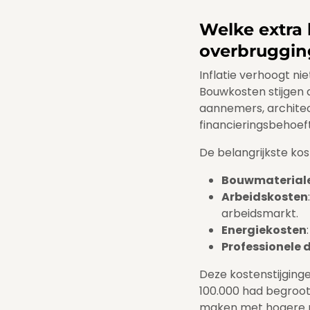
Welke extra 
overbrugging
Inflatie verhoogt ni
Bouwkosten stijgen 
aannemers, architec
financieringsbehoef
De belangrijkste kost
Bouwmaterial
Arbeidskosten
arbeidsmarkt.
Energiekosten
Professionele 
Deze kostenstijginge
100.000 had begroot,
maken met hogere re