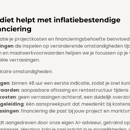
iet helpt met inflatiebestendige
anciering
flatie je projectkosten en financieringsbehoefte beïnvlo
singen
die inspelen op veranderende omstandigheden tijd
n en maatwerkvoorwaarden helpen we je focussen op je 
iële verrassingen.
latoire omstandigheden:
ngen
: binnen 48 uur een eerste indicatie, zodat je snel kun
rwaarden
: aanpasbare aflossing en rentestructuur tijdens d
kosten
: geen verrassingen achteraf, een duidelijk overzic
egeleiding
: één aanspreekpunt dat meedenkt bij kostenst
ssingen
: financiering die past bij jouw project en mark
t aangedreven door onze eigen AI-adviseur, getraind op 
kennis. Hierdoor krijg je snel inzicht in je mogelijkheden,