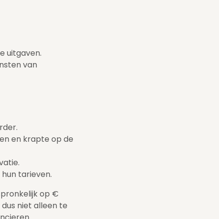
e uitgaven.
ensten van
rder.
en en krapte op de
vatie.
 hun tarieven.
spronkelijk op €
dus niet alleen te
ncieren.