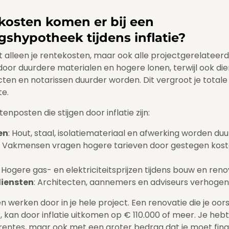
kosten komen er bij een
shypotheek tijdens inflatie?
et alleen je rentekosten, maar ook alle projectgerelateerd
door duurdere materialen en hogere lonen, terwijl ook di
ten en notarissen duurder worden. Dit vergroot je totale
te.
enposten die stijgen door inflatie zijn:
en
: Hout, staal, isolatiemateriaal en afwerking worden duu
: Vakmensen vragen hogere tarieven door gestegen kost
: Hogere gas- en elektriciteitsprijzen tijdens bouw en reno
diensten
: Architecten, aannemers en adviseurs verhogen
n werken door in je hele project. Een renovatie die je oor
 kan door inflatie uitkomen op € 110.000 of meer. Je hebt 
ntes, maar ook met een groter bedrag dat je moet fina