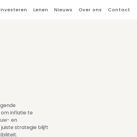
Investeren
Lenen
Nieuws
Over ons
Contact
ijgende
om inflatie te
ouw- en
iste strategie blijft
iliteit.