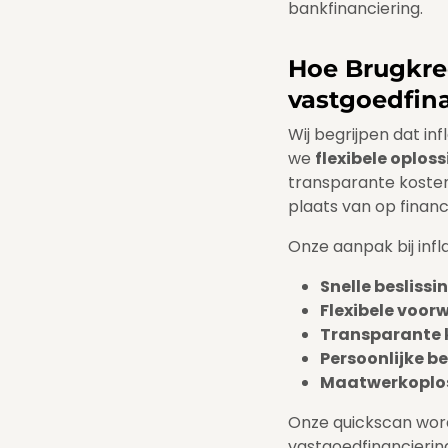
bankfinanciering.
Hoe Brugkred
vastgoedfin
Wij begrijpen dat in
we
flexibele oplos
transparante koste
plaats van op financ
Onze aanpak bij inf
Snelle beslissi
Flexibele voo
Transparante 
Persoonlijke b
Maatwerkoplo
Onze quickscan word
vastgoedfinancierings