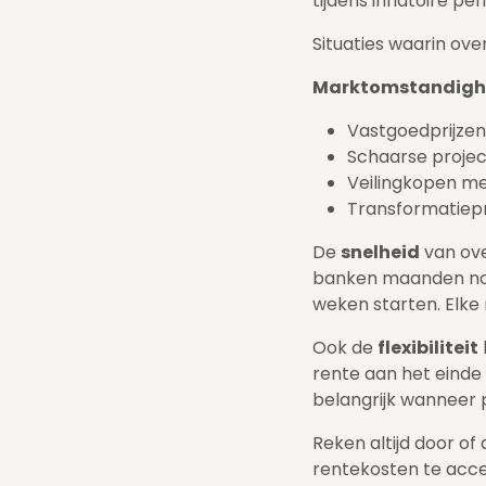
tijdens inflatoire per
Situaties waarin ove
Marktomstandighe
Vastgoedprijzen 
Schaarse proje
Veilingkopen met
Transformatiepr
De
snelheid
van ove
banken maanden nod
weken starten. Elke
Ook de
flexibiliteit
rente aan het einde
belangrijk wanneer p
Reken altijd door o
rentekosten te acc