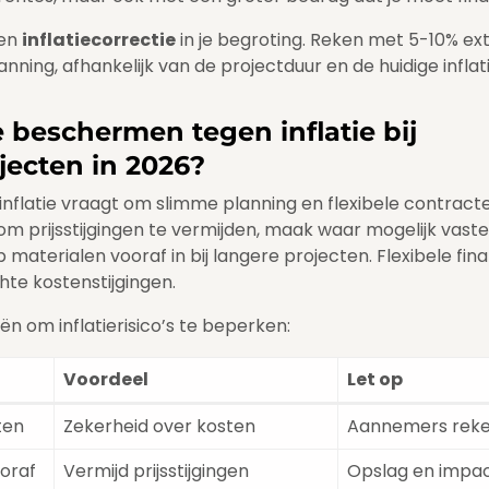
een
inflatiecorrectie
in je begroting. Reken met 5-10% ex
anning, afhankelijk van de projectduur en de huidige inflat
e beschermen tegen inflatie bij
jecten in 2026?
nflatie vraagt om slimme planning en flexibele contracte
 om prijsstijgingen te vermijden, maak waar mogelijk vast
 materialen vooraf in bij langere projecten. Flexibele fin
hte kostenstijgingen.
ën om inflatierisico’s te beperken:
Voordeel
Let op
ten
Zekerheid over kosten
Aannemers reke
oraf
Vermijd prijsstijgingen
Opslag en impac