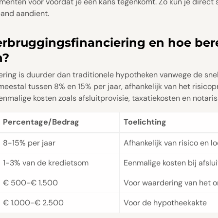
menten voor voordat je een kans tegenkomt. Zo kun je direct
pand aandient.
rbruggingsfinanciering en hoe ber
n?
ring is duurder dan traditionele hypotheken vanwege de snelhe
eestal tussen 8% en 15% per jaar, afhankelijk van het risicopro
nmalige kosten zoals afsluitprovisie, taxatiekosten en notaris
Percentage/Bedrag
Toelichting
8-15% per jaar
Afhankelijk van risico en lo
1-3% van de kredietsom
Eenmalige kosten bij afslui
€ 500-€ 1.500
Voor waardering van het 
€ 1.000-€ 2.500
Voor de hypotheekakte