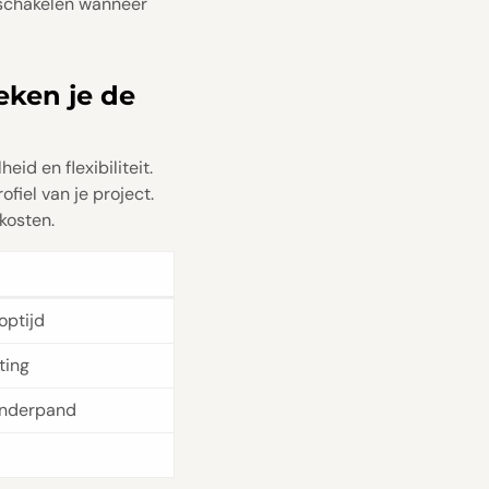
 schakelen wanneer
eken je de
id en flexibiliteit.
fiel van je project.
kosten.
optijd
ting
onderpand