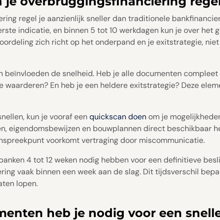
 je overbruggingsfinanciering rege
ing regel je aanzienlijk sneller dan traditionele bankfinancie
erste indicatie, en binnen 5 tot 10 werkdagen kun je over het g
ordeling zich richt op het onderpand en je exitstrategie, nie
n beïnvloeden de snelheid. Heb je alle documenten compleet 
 waarderen? En heb je een heldere exitstrategie? Deze elem
nellen, kun je vooraf een
quickscan doen
om je mogelijkheden
en, eigendomsbewijzen en bouwplannen direct beschikbaar heb
spreekpunt voorkomt vertraging door miscommunicatie.
 banken 4 tot 12 weken nodig hebben voor een definitieve besli
ring vaak binnen een week aan de slag. Dit tijdsverschil bepaa
aten lopen.
enten heb je nodig voor een snell