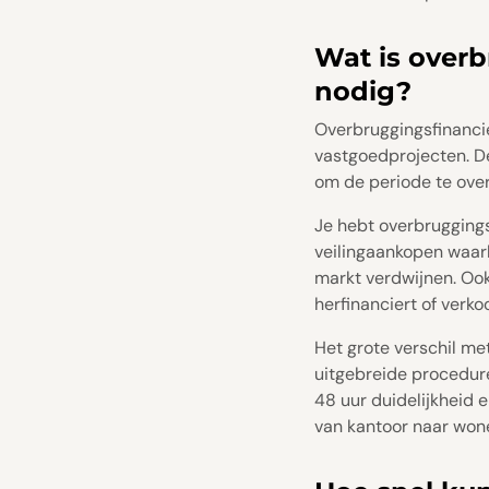
Wat is overb
nodig?
Overbruggingsfinancier
vastgoedprojecten. De
om de periode te over
Je hebt overbruggings
veilingaankopen waarb
markt verdwijnen. Ook
herfinanciert of verko
Het grote verschil met
uitgebreide procedure
48 uur duidelijkheid 
van kantoor naar wone