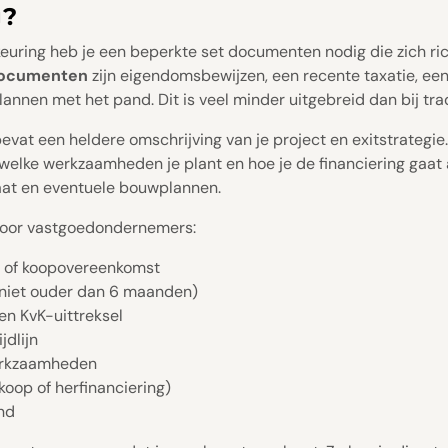
g?
euring heb je een beperkte set documenten nodig die zich ri
documenten
zijn eigendomsbewijzen, een recente taxatie, een
lannen met het pand. Dit is veel minder uitgebreid dan bij tra
vat een heldere omschrijving van je project en exitstrategie. 
welke werkzaamheden je plant en hoe je de financiering gaat a
taat en eventuele bouwplannen.
 voor vastgoedondernemers:
 of koopovereenkomst
(niet ouder dan 6 maanden)
 en KvK-uittreksel
jdlijn
erkzaamheden
rkoop of herfinanciering)
nd