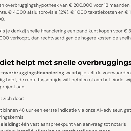
een overbruggingshypotheek van € 200.000 voor 12 maanden 
te, € 4.000 afsluitprovisie (2%), € 1.000 taxatiekosten en € 
00.
 Als je dankzij snelle financiering een pand kunt kopen voor €
000 verkoopt, dan rechtvaardigen de hogere kosten de snelheid
iet helpt met snelle overbruggings
-overbruggingsfinanciering
waarbij je zelf de voorwaarden 
g hebt, de rente tussentijds wilt betalen of aan het einde: w
project aan.
 zich door:
:
binnen 48 uur een eerste indicatie via onze AI-adviseur, get
ringskennis
eleiding:
één vast aanspreekpunt van aanvraag tot notaris