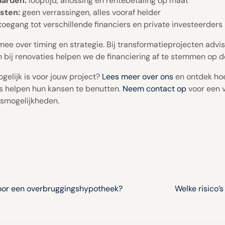
aarden:
looptijd, aflossing en rentebetaling op maat
sten:
geen verrassingen, alles vooraf helder
toegang tot verschillende financiers en private investeerders
ee over timing en strategie. Bij transformatieprojecten advi
en bij renovaties helpen we de financiering af te stemmen op 
gelijk is voor jouw project?
Lees meer over ons
en ontdek ho
s helpen hun kansen te benutten.
Neem contact op
voor een v
gsmogelijkheden.
oor een overbruggingshypotheek?
Welke risico’