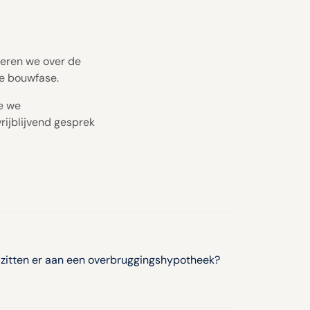
seren we over de
de bouwfase.
e we
rijblijvend gesprek
s zitten er aan een overbruggingshypotheek?