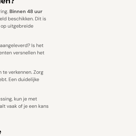
len?
ring.
Binnen 48 uur
eld beschikken. Dit is
t op uitgebreide
aangeleverd? Is het
enten versnellen het
 te verkennen. Zorg
t. Een duidelijke
ssing, kun je met
lt vaak of je een kans
e