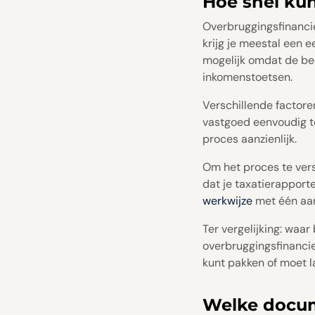
Hoe snel kun
Overbruggingsfinancier
krijg je meestal een e
mogelijk omdat de beo
inkomenstoetsen.
Verschillende factore
vastgoed eenvoudig te
proces aanzienlijk.
Om het proces te vers
dat je taxatierapport
werkwijze
met één aan
Ter vergelijking: waar
overbruggingsfinancie
kunt pakken of moet l
Welke docum