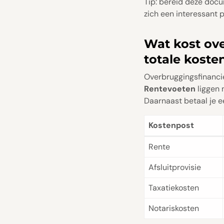
Tip: bereid deze docu
zich een interessant 
Wat kost ove
totale koste
Overbruggingsfinancie
Rentevoeten
liggen m
Daarnaast betaal je ee
Kostenpost
Rente
Afsluitprovisie
Taxatiekosten
Notariskosten