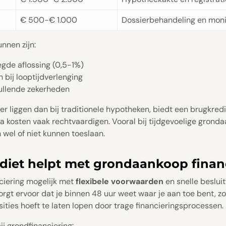
€ 500-€ 1.000
Dossierbehandeling en moni
nnen zijn:
oegde aflossing (0,5-1%)
 bij looptijdverlenging
ullende zekerheden
r liggen dan bij traditionele hypotheken, biedt een brugkredi
xtra kosten vaak rechtvaardigen. Vooral bij tijdgevoelige grond
 wel of niet kunnen toeslaan.
diet helpt met grondaankoop finan
ciering mogelijk met
flexibele voorwaarden
en snelle beslui
orgt ervoor dat je binnen 48 uur weet waar je aan toe bent, z
ities hoeft te laten lopen door trage financieringsprocessen.
ij grondfinanciering: