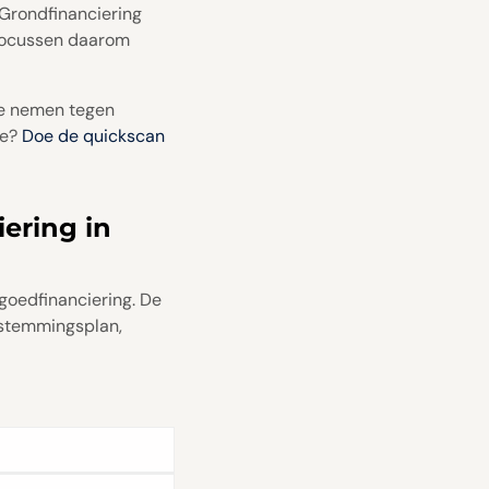
 Grondfinanciering
e focussen daarom
 te nemen tegen
ie?
Doe de quickscan
ering in
goedfinanciering. De
estemmingsplan,