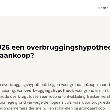
Home
2026 een overbruggingshypothee
daankoop?
en overbruggingshypotheek krijgen voor grondaankoop, maar d
nciering. Een
overbruggingshypotheek
voor grond is een k
eriode overbrugt tussen aankoop en ontwikkeling. Banken vers
or lege grond vanwege de hoge risico’s, waardoor brugkredi
oedondernemers die snel willen schakelen bij grondaankoop.