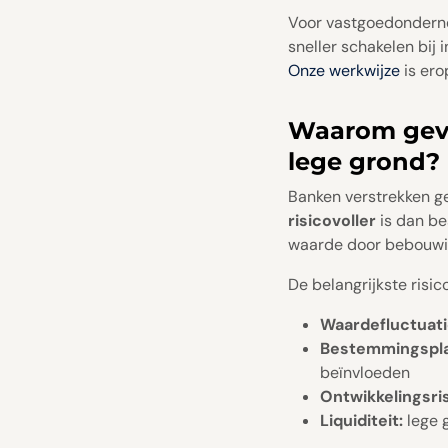
Voor vastgoedondernem
sneller schakelen bij
Onze werkwijze
is ero
Waarom gev
lege grond?
Banken verstrekken g
risicovoller
is dan be
waarde door bebouwing
De belangrijkste risico
Waardefluctuati
Bestemmingspla
beïnvloeden
Ontwikkelingsris
Liquiditeit:
lege 