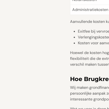
Administratiekosten
Aanvullende kosten ku
Exitfee bij vervr
Verlengingskosten
Kosten voor aanv
Hoewel de kosten hoge
flexibiliteit die de e
verschil maken tussen
Hoe Brugkre
Wij maken grondfinan
persoonlijke aanpak z
interessante grondpos
Wat we voor je doen b