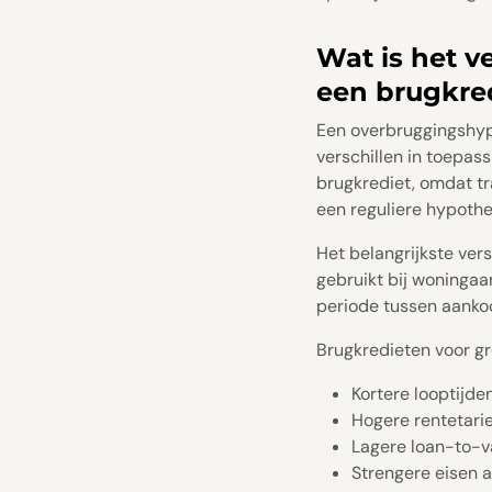
Wat is het v
een brugkre
Een overbruggingshyp
verschillen in toepa
brugkrediet, omdat tr
een reguliere hypothe
Het belangrijkste ver
gebruikt bij woningaa
periode tussen aankoo
Brugkredieten voor g
Kortere looptijd
Hogere rentetari
Lagere loan-to-v
Strengere eisen a