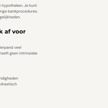
e hypotheken. Je kunt
durige bankprocedures.
gelijkheden.
 af voor
derpand veel
eeft geen intrinsieke
andigheden
drastisch