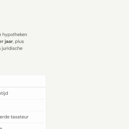
ne hypotheken
r jaar
, plus
 juridische
ptijd
erde taxateur
e