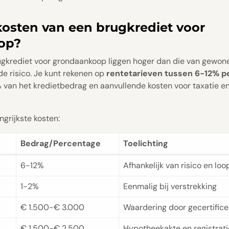
kosten van een brugkrediet voor
op?
ugkrediet voor grondaankoop liggen hoger dan die van gewo
e risico. Je kunt rekenen op
rentetarieven tussen 6-12% pe
% van het kredietbedrag en aanvullende kosten voor taxatie en
ngrijkste kosten:
Bedrag/Percentage
Toelichting
6-12%
Afhankelijk van risico en loo
1-2%
Eenmalig bij verstrekking
€ 1.500-€ 3.000
Waardering door gecertifice
€ 1.500-€ 2.500
Hypotheekakte en registrati