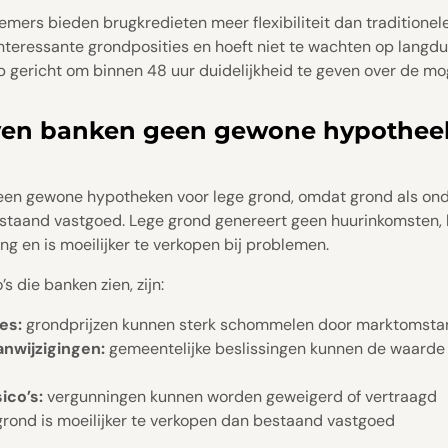
ers bieden brugkredieten meer flexibiliteit dan traditionel
 interessante grondposities en hoeft niet te wachten op lang
p gericht om binnen 48 uur duidelijkheid te geven over de mo
en banken geen gewone hypotheek
een gewone hypotheken voor lege grond, omdat grond als on
staand vastgoed. Lege grond genereert geen huurinkomsten, h
 en is moeilijker te verkopen bij problemen.
’s die banken zien, zijn:
es:
grondprijzen kunnen sterk schommelen door marktomst
nwijzigingen:
gemeentelijke beslissingen kunnen de waarde 
ico’s:
vergunningen kunnen worden geweigerd of vertraagd
grond is moeilijker te verkopen dan bestaand vastgoed