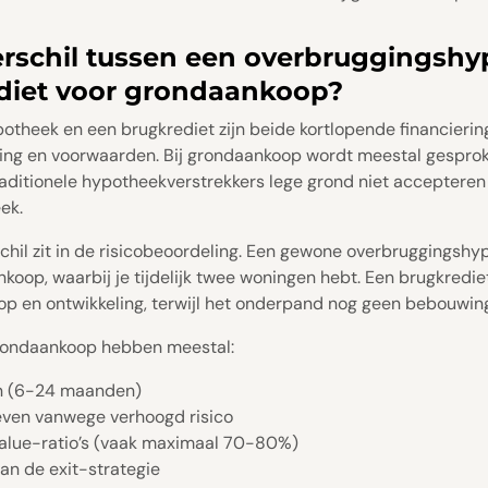
erschil tussen een overbruggingsh
diet voor grondaankoop?
otheek en een brugkrediet zijn beide kortlopende financieri
ssing en voorwaarden. Bij grondaankoop wordt meestal gespro
aditionele hypotheekverstrekkers lege grond niet accepteren
ek.
schil zit in de risicobeoordeling. Een gewone overbruggingsh
nkoop, waarbij je tijdelijk twee woningen hebt. Een brugkredi
p en ontwikkeling, terwijl het onderpand nog geen bebouwing
rondaankoop hebben meestal:
en (6-24 maanden)
even vanwege verhoogd risico
alue-ratio’s (vaak maximaal 70-80%)
an de exit-strategie