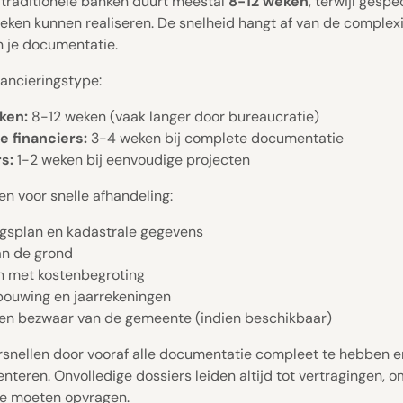
 traditionele banken duurt meestal
8-12 weken
, terwijl gespe
eken kunnen realiseren. De snelheid hangt af van de complexi
n je documentatie.
nancieringstype:
ken:
8-12 weken (vaak langer door bureaucratie)
e financiers:
3-4 weken bij complete documentatie
s:
1-2 weken bij eenvoudige projecten
 voor snelle afhandeling:
gsplan en kadastrale gegevens
an de grond
n met kostenbegroting
bouwing en jaarrekeningen
een bezwaar van de gemeente (indien beschikbaar)
rsnellen door vooraf alle documentatie compleet te hebben e
nteren. Onvolledige dossiers leiden altijd tot vertragingen, o
ie moeten opvragen.