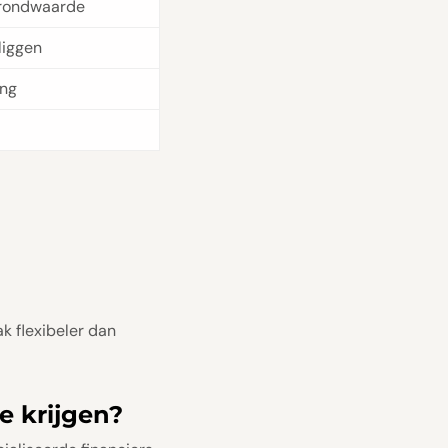
grondwaarde
liggen
ing
k flexibeler dan
e krijgen?