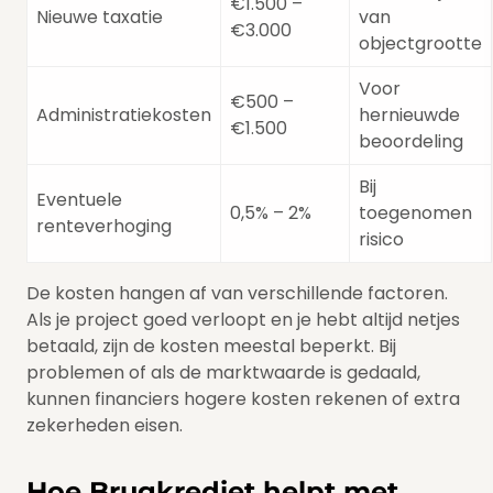
€1.500 –
Nieuwe taxatie
van
€3.000
objectgrootte
Voor
€500 –
Administratiekosten
hernieuwde
€1.500
beoordeling
Bij
Eventuele
0,5% – 2%
toegenomen
renteverhoging
risico
De kosten hangen af van verschillende factoren.
Als je project goed verloopt en je hebt altijd netjes
betaald, zijn de kosten meestal beperkt. Bij
problemen of als de marktwaarde is gedaald,
kunnen financiers hogere kosten rekenen of extra
zekerheden eisen.
Hoe Brugkrediet helpt met