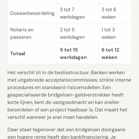
3 tot 7
3 tot 6
Dossierbeoordeling
werkdagen
weken
Notaris en
2 tot 5
1 tot 3
passeren
werkdagen
weken
5 tot 15
6 tot 12
Totaal
werkdagen
weken
Het verschil zit in de beslisstructuur. Banken werken
met uitgebreide acceptatiecommissies, strikte interne
procedures en standaard risicomodellen. Een
gespecialiseerde bridgeloan-geldverstrekker heeft
korte lijnen, kent de vastgoedmarkt en kan sneller
beoordelen of een project haalbaar is. Dat maakt het
verschil wanneer je snel moet handelen.
Daar staat tegenover dat een bridgeloan doorgaans
een hogere rente heeft dan bankfinanciering. Je