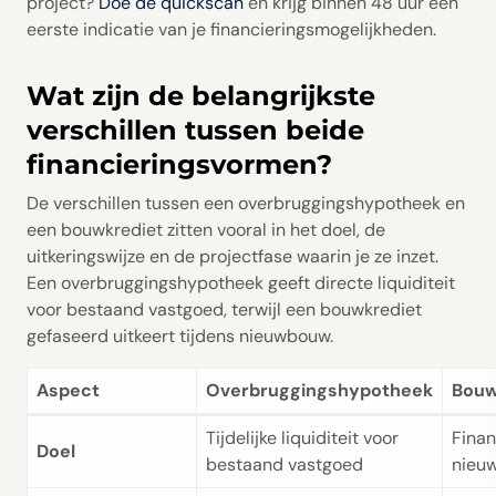
project?
Doe de quickscan
en krijg binnen 48 uur een
eerste indicatie van je financieringsmogelijkheden.
Wat zijn de belangrijkste
verschillen tussen beide
financieringsvormen?
De verschillen tussen een overbruggingshypotheek en
een bouwkrediet zitten vooral in het doel, de
uitkeringswijze en de projectfase waarin je ze inzet.
Een overbruggingshypotheek geeft directe liquiditeit
voor bestaand vastgoed, terwijl een bouwkrediet
gefaseerd uitkeert tijdens nieuwbouw.
Aspect
Overbruggingshypotheek
Bouw
Tijdelijke liquiditeit voor
Finan
Doel
bestaand vastgoed
nieu