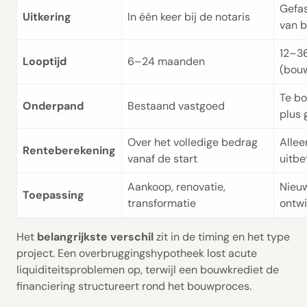
Gefas
Uitkering
In één keer bij de notaris
van 
12–3
Looptijd
6–24 maanden
(bou
Te b
Onderpand
Bestaand vastgoed
plus 
Over het volledige bedrag
Allee
Renteberekening
vanaf de start
uitbe
Aankoop, renovatie,
Nieu
Toepassing
transformatie
ontwi
Het
belangrijkste verschil
zit in de timing en het type
project. Een overbruggingshypotheek lost acute
liquiditeitsproblemen op, terwijl een bouwkrediet de
financiering structureert rond het bouwproces.