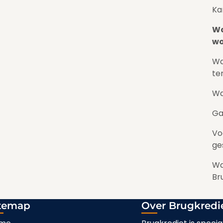
Ka
Wa
wo
Wa
te
Wa
Ga
Vo
ge
Wa
Br
temap
Over Brugkredi