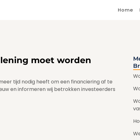
Home
n lening moet worden
Me
Br
Wa
r tijd nodig heeft om een financiering af te
Wa
nieuw en informeren wij betrokken investeerders
Wa
va
Ho
We